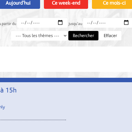
Aujourd'hui
Ce week-end
Ce mois-ci
A partir du
Jusqu'au
Rechercher
Effacer
 à 15h
nly