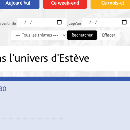
Aujourd'hui
Ce week-end
Ce mois-ci
A partir du
Jusqu'au
Rechercher
Effacer
s l'univers d'Estève
h30