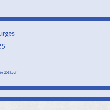
urges
25
ete-2025.pdf