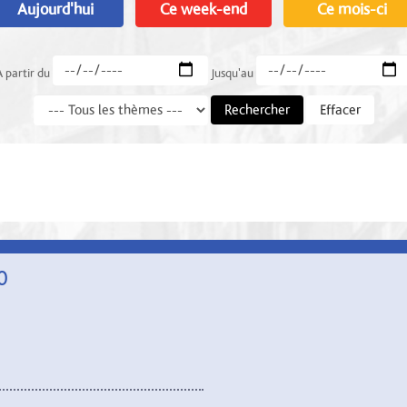
Aujourd'hui
Ce week-end
Ce mois-ci
A partir du
Jusqu'au
Rechercher
Effacer
0